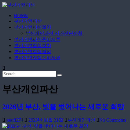
Skip
to
content
HOME
부
부산개인파산
산
부산개인파산절차
개
부산개인파산 자가진단신청
인
부산개인파산준비서류
부산개인회생절차
파
부산개인회생장점
산
부산개인회생준비서류
24
시
간
365
부산개인파산
일
무
료
2026년 부산, 빚을 벗어나는 새로운 희망
상
담
onoff274
2026년 01월 31일
부산개인파산
No Comments