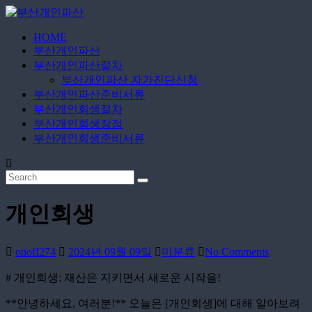
Skip
to
content
HOME
부
부산개인파산
산
부산개인파산절차
개
부산개인파산 자가진단신청
인
부산개인파산준비서류
부산개인회생절차
파
부산개인회생장점
산
부산개인회생준비서류
24
시
간
365
개인회생
일
무
료
onoff274
2024년 09월 09일
미분류
No Comments
상
담
# 개인회생: 재산은 지키면서 새로운 시작을!
**안녕하세요, 여러분!** 오늘은 [개인회생]에 대해 알아보려